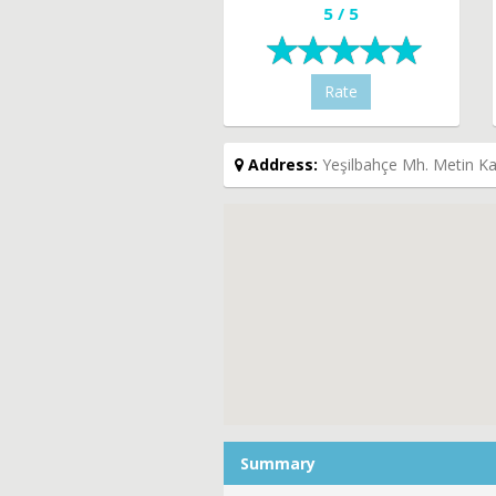
5 / 5
Rate
Address:
Yeşilbahçe Mh. Metin Ka
Summary