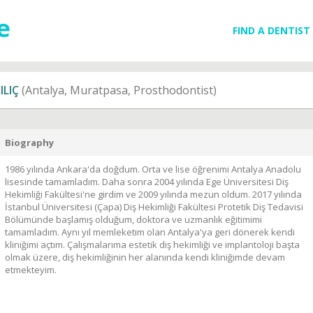
FIND A DENTIST
ILIÇ
(Antalya, Muratpasa, Prosthodontist)
Biography
1986 yılında Ankara'da doğdum. Orta ve lise öğrenimi Antalya Anadolu
lisesinde tamamladım. Daha sonra 2004 yılında Ege Üniversitesi Diş
Hekimliği Fakültesi'ne girdim ve 2009 yılında mezun oldum. 2017 yılında
İstanbul Üniversitesi (Çapa) Diş Hekimliği Fakültesi Protetik Diş Tedavisi
Bölümünde başlamış olduğum, doktora ve uzmanlık eğitimimi
tamamladım. Aynı yıl memleketim olan Antalya'ya geri dönerek kendi
kliniğimi açtım. Çalışmalarıma estetik diş hekimliği ve implantoloji başta
olmak üzere, diş hekimliğinin her alanında kendi kliniğimde devam
etmekteyim.