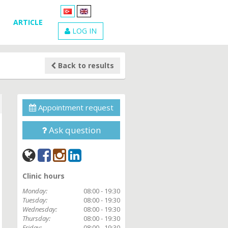
ARTICLE
LOG IN
Back to results
Appointment request
Ask question
Clinic hours
Monday:
08:00 - 19:30
Tuesday:
08:00 - 19:30
Wednesday:
08:00 - 19:30
Thursday:
08:00 - 19:30
Friday:
08:00 - 19:30