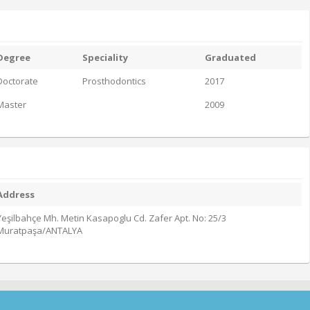
Degree
Speciality
Graduated
Doctorate
Prosthodontics
2017
Master
2009
Address
Yeşilbahçe Mh. Metin Kasapoglu Cd. Zafer Apt. No: 25/3
Muratpaşa/ANTALYA