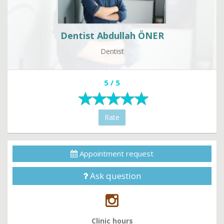
Dentist Abdullah ÖNER
Dentist
5 / 5
Rate
Appointment request
Ask question
Clinic hours