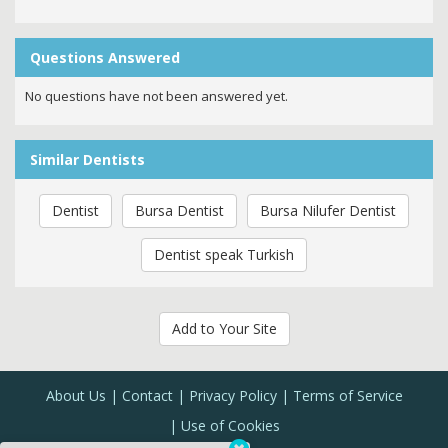
Questions Answered
No questions have not been answered yet.
Similar Dentists
Dentist
Bursa Dentist
Bursa Nilufer Dentist
Dentist speak Turkish
Add to Your Site
About Us
Contact
Privacy Policy
Terms of Service
Use of Cookies