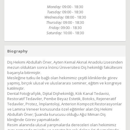
Monday:
09:00 - 18:30
Tuesday:
09:00 - 18:30
Wednesday:
08:00 - 18:30
Thursday:
09:00 - 18:30
Friday:
09:00 - 18:30
Saturday:
10:00 - 18:30
Biography
Diş Hekimi Abdullah Öner, Ayten Kemal Akınal Anadolu Lisesinden
mezun olduktan sonra İnönü Üniversitesi Diş hekimliği fakültesini
başarıyla bitirmiştir.
Mesleğine tutku ile bağlı olan hekimimiz çeşitli kliniklerde görev
yapmış, birçok ulusal ve uluslararası seminer, eğitim ve kongreye
katılmıştır.
Dental Fotoğrafçılık, Dijital Dişhekimliği, Kök Kanal Tedavisi,
Restoratif Tedaviler, Pembe Beyaz Estetik, Botoks, Rejeneratif
Tedaviler, Protez, İmplantoloji, Anterion Kompozit Restorasyonlar
ve Lamina Veneer konusunda özel eğitimler alan Diş Hekimi
Abdullah Öner; Şuanda kurucusu olduğu Ağız Mimarı Diş
kliniğinde Görev yapmaktadır.
Resim alanında ulusal yarışmalarda dereceleri olan hekimimiz