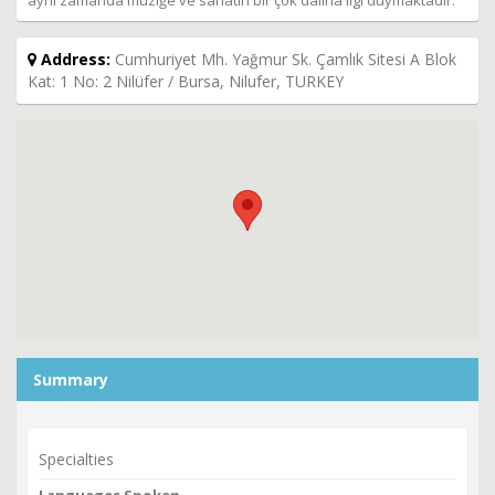
aynı zamanda müziğe ve sanatın bir çok dalına ilgi duymaktadır.
Address:
Cumhuriyet Mh. Yağmur Sk. Çamlık Sitesi A Blok
Kat: 1 No: 2 Nilüfer / Bursa, Nilufer, TURKEY
Summary
Specialties